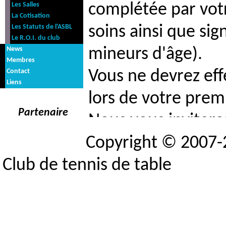
Les Salles
complétée par votr
La Cotisation
Les Statuts de l'ASBL
soins ainsi que sig
Le R.O.I. du club
News
mineurs d'âge).
Membres
Contact
Vous ne devrez eff
Liens
lors de votre premiè
Partenaire
Nous vous invitero
Copyright © 2007
afin que vous soyez
Club de tennis de table
c'est le cas, nous
cotisation annuell
votre document d'a