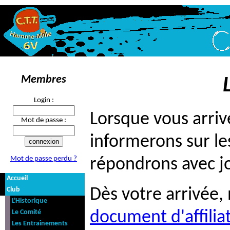
Membres
Login :
Lorsque vous arriv
Mot de passe :
informerons sur les
Mot de passe perdu ?
répondrons avec jo
Accueil
Club
Dès votre arrivée,
L'Historique
Le Comité
document d'affilia
Les Entraînements